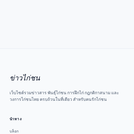
ข่าวไก่ชน
เว็บไซต์รวมข่าวสาร พันธุ์ไก่ชน การฝึกไก่ กฎกติกาสนาม และ
วงการไก่ชนไทย ครบถ้วนในที่เดียว สำหรับคนรักไก่ชน
นำทาง
บล็อก